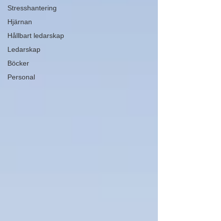
Stresshantering
Hjärnan
Hållbart ledarskap
Ledarskap
Böcker
Personal