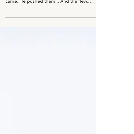
Come to the edge, He said. They said, We
are afraid. Come to the edge, He said. They
came. He pushed them... And the flew.
Ibland är vi...