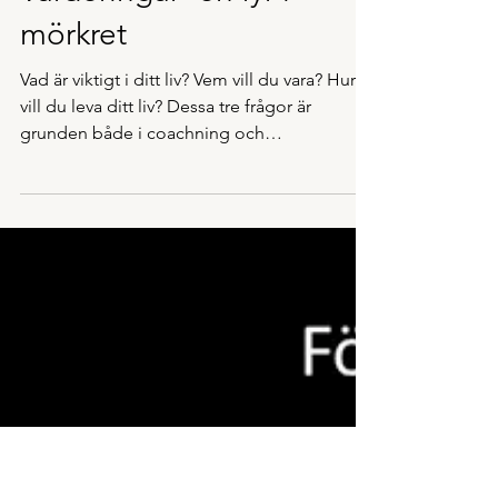
Maria Gerlofson
3 min läsning
Värderingar -en fyr i
mörkret
Vad är viktigt i ditt liv? Vem vill du vara? Hur
vill du leva ditt liv? Dessa tre frågor är
grunden både i coachning och
stresshantering....