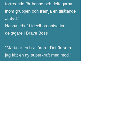
förtroende för henne och deltagarna
inom gruppen och främja en tillåtande
attityd."
Hanna, chef i ideell organisation,
deltagare i Brave Boss
"Maria är en bra lärare. Det är som
jag fått en ny superkraft med mod."
Emma Stenström, Handelshögskolan
"Jag har blivit modigare, tydligare
och mer coachande som ledare. Jag
känner mig trygg i att mitt
humanistiska ledarskap också blir
kravställande och tydligt med hjälp