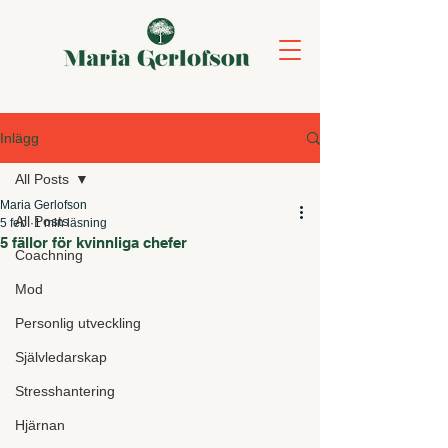
Inlägg
All Posts
Maria Gerlofson
All Posts
5 feb.
1 min läsning
5 fällor för kvinnliga chefer
Coachning
Mod
Personlig utveckling
Självledarskap
Stresshantering
Hjärnan